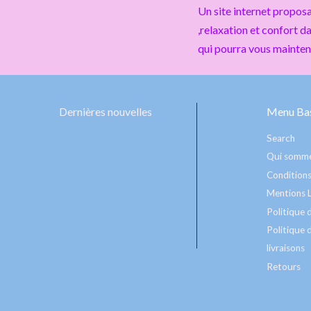
Un site internet proposa
,relaxation et confort d
qui pourra vous mainte
Dernières nouvelles
Menu Bas
Search
Qui somme
Conditions
Mentions 
Politique
Politique d
livraisons
Retours