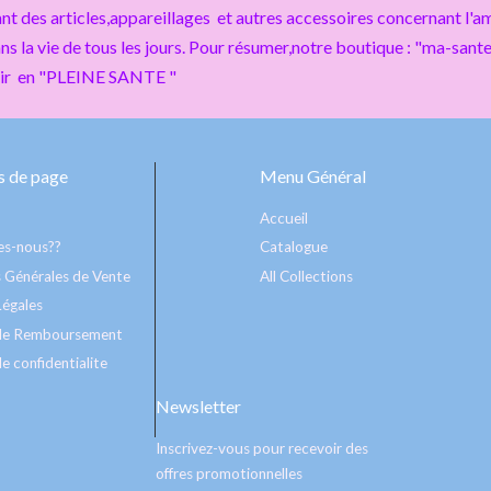
nt des articles,appareillages et autres accessoires concernant l'am
ans la vie de tous les jours. Pour résumer,notre boutique : "ma-sant
nir en "PLEINE SANTE "
 de page
Menu Général
Accueil
s-nous??
Catalogue
 Générales de Vente
All Collections
Légales
 de Remboursement
e confidentialite
Newsletter
Inscrivez-vous pour recevoir des
offres promotionnelles