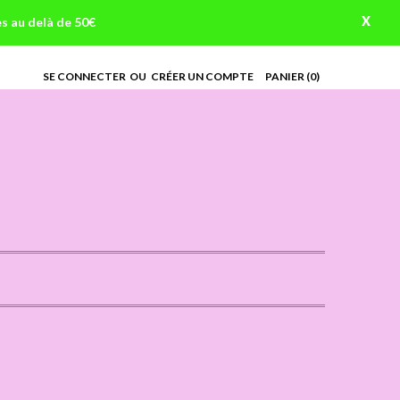
X
es au delà de 50€
SE CONNECTER
OU
CRÉER UN COMPTE
PANIER
(0)