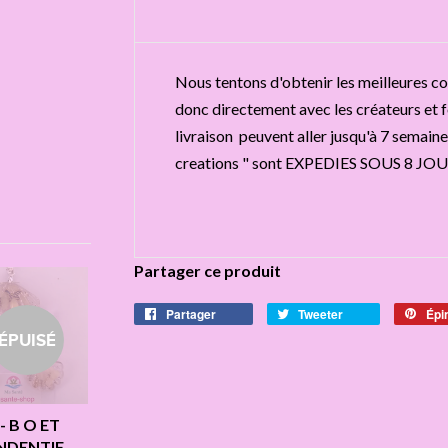
Nous tentons d'obtenir les meilleures con
donc directement avec les créateurs et fo
livraison peuvent aller jusqu'à 7 semaines
creations " sont EXPEDIES SOUS 8 JOU
Partager ce produit
Partager
Tweeter
Épi
ÉPUISÉ
 - B O ET
NDENTIF