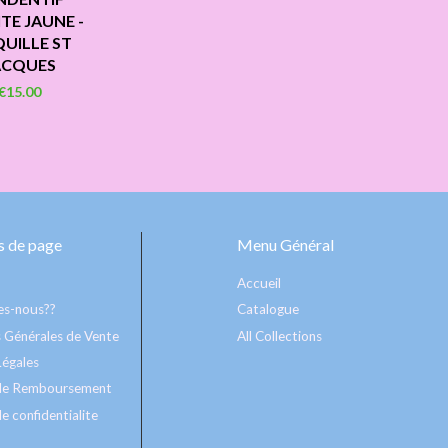
TE JAUNE -
UILLE ST
ACQUES
€15.00
 de page
Menu Général
Accueil
s-nous??
Catalogue
 Générales de Vente
All Collections
Légales
 de Remboursement
e confidentialite