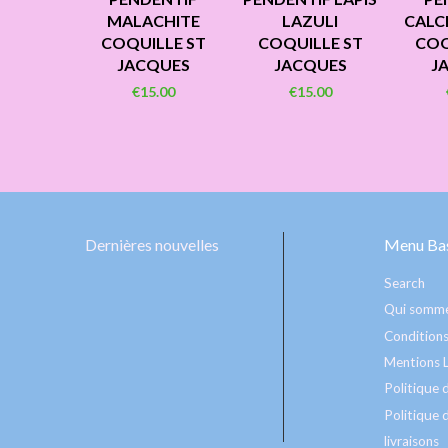
MALACHITE
LAZULI
CALCI
COQUILLE ST
COQUILLE ST
COQ
JACQUES
JACQUES
J
€15.00
€15.00
Dernières nouvelles
Menu Bas
Search
Qui somme
Conditions
Mentions 
Politique
Politique d
livraisons