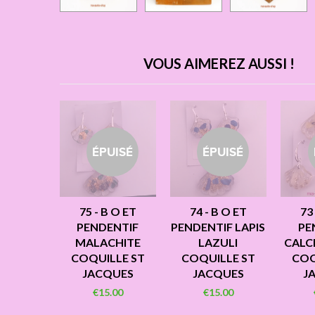
VOUS AIMEREZ AUSSI !
ÉPUISÉ
ÉPUISÉ
75 - B O ET
74 - B O ET
73
PENDENTIF
PENDENTIF LAPIS
PE
MALACHITE
LAZULI
CALCI
COQUILLE ST
COQUILLE ST
COQ
JACQUES
JACQUES
J
€15.00
€15.00