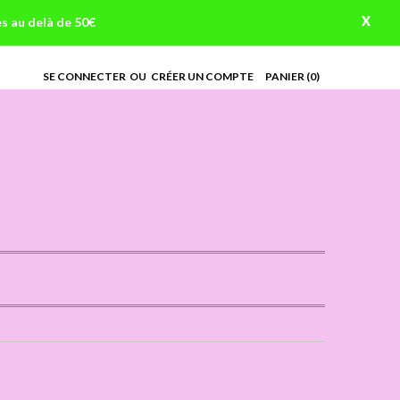
X
es au delà de 50€
SE CONNECTER
OU
CRÉER UN COMPTE
PANIER
(0)