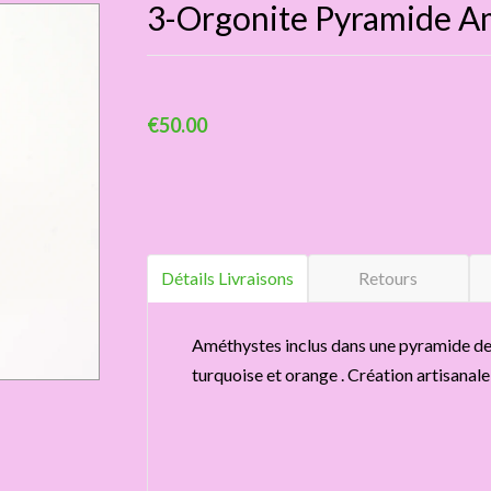
3-Orgonite Pyramide A
€50.00
Détails Livraisons
Retours
Améthystes inclus dans une pyramide de 
turquoise et orange . Création artisanal