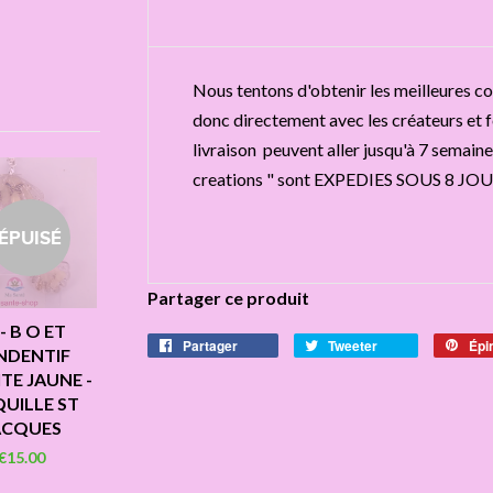
Nous tentons d'obtenir les meilleures con
donc directement avec les créateurs et fo
livraison peuvent aller jusqu'à 7 semaines
creations " sont EXPEDIES SOUS 8 JOU
ÉPUISÉ
Partager ce produit
 - B O ET
Partager
Tweeter
Épi
NDENTIF
TE JAUNE -
UILLE ST
ACQUES
€15.00