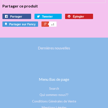
Partager ce produit
Partager
Tweeter
Épingler
Partager sur Fancy
+1
Dernières nouvelles
Menu Bas de page
Search
Qui sommes-nous??
Conditions Générales de Vente
Mentions Légales