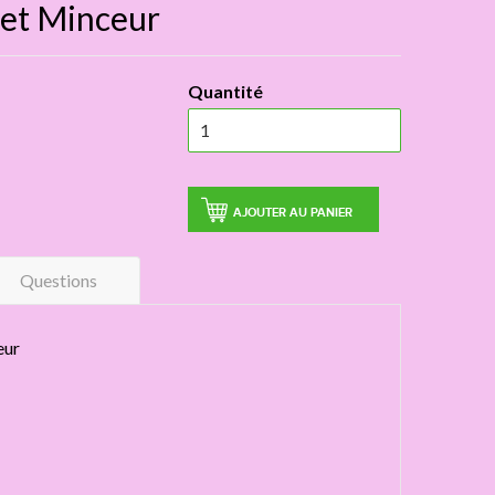
 et Minceur
Quantité
AJOUTER AU PANIER
Questions
eur