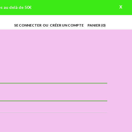
X
es au delà de 50€
SE CONNECTER
OU
CRÉER UN COMPTE
PANIER
(0)