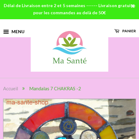
Délai de Livraison entre 2 et 5 semaines ------ Livraison gratuite
X
pour les commandes au delà de 50€
PANIER
MENU
»
Accueil
Mandalas 7 CHAKRAS -2